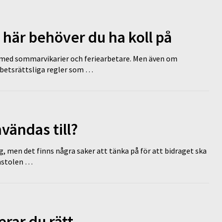
 här behöver du ha koll på
ed sommarvikarier och feriearbetare. Men även om
rbetsrättsliga regler som …
vändas till?
g, men det finns några saker att tänka på för att bidraget ska
omstolen …
erar du rätt