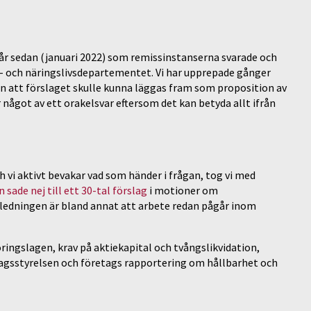
 år sedan (januari 2022) som remissinstanserna svarade och
t- och näringslivsdepartementet. Vi har upprepade gånger
n att förslaget skulle kunna läggas fram som proposition av
r något av ett orakelsvar eftersom det kan betyda allt ifrån
h vi aktivt bevakar vad som händer i frågan, tog vi med
 sade nej till ett 30-tal förslag
i motioner om
ledningen är bland annat att arbete redan pågår inom
ingslagen, krav på aktiekapital och tvångslikvidation,
agsstyrelsen och företags rapportering om hållbarhet och