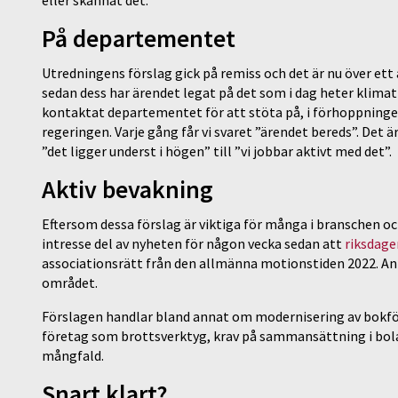
På departementet
Utredningens förslag gick på remiss och det är nu över ett
sedan dess har ärendet legat på det som i dag heter klima
kontaktat departementet för att stöta på, i förhoppninge
regeringen. Varje gång får vi svaret ”ärendet bereds”. Det ä
”det ligger underst i högen” till ”vi jobbar aktivt med det”.
Aktiv bevakning
Eftersom dessa förslag är viktiga för många i branschen oc
intresse del av nyheten för någon vecka sedan att
riksdagen
associationsrätt från den allmänna motionstiden 2022. An
området.
Förslagen handlar bland annat om modernisering av bokför
företag som brottsverktyg, krav på sammansättning i bol
mångfald.
Snart klart?