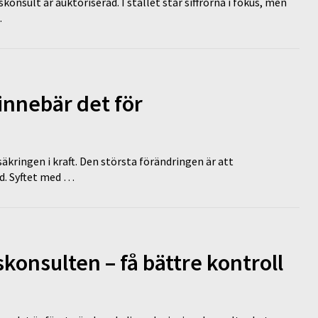
nsult är auktoriserad. I stället står siffrorna i fokus, men
…
innebär det för
äkringen i kraft. Den största förändringen är att
id. Syftet med …
onsulten – få bättre kontroll