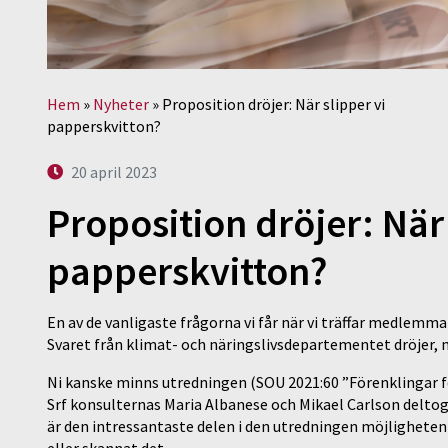
Hem
»
Nyheter
»
Proposition dröjer: När slipper vi
papperskvitton?
20 april 2023
Proposition dröjer: När 
papperskvitton?
En av de vanligaste frågorna vi får när vi träffar medlem
Svaret från klimat- och näringslivsdepartementet dröjer, 
Ni kanske minns utredningen (SOU 2021:60 ”Förenklingar 
Srf konsulternas Maria Albanese och Mikael Carlson deltog
är den intressantaste delen i den utredningen möjligheten
eller skannat det.