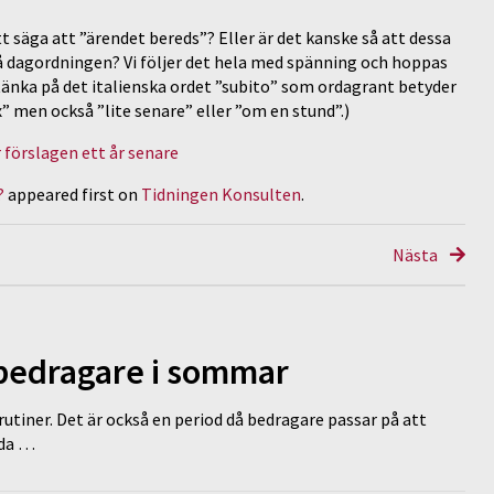
tt säga att ”ärendet bereds”? Eller är det kanske så att dessa
 på dagordningen? Vi följer det hela med spänning och hoppas
tänka på det italienska ordet ”subito” som ordagrant betyder
” men också ”lite senare” eller ”om en stund”.)
 förslagen ett år senare
?
appeared first on
Tidningen Konsulten
.
Nästa
 bedragare i sommar
tiner. Det är också en period då bedragare passar på att
dda …