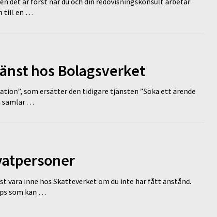
en det är först när du och din redovisningskonsult arbetar
 till en …
tjänst hos Bolagsverket
tion”, som ersätter den tidigare tjänsten ”Söka ett ärende
en samlar …
ivatpersoner
st vara inne hos Skatteverket om du inte har fått anstånd.
tips som kan …