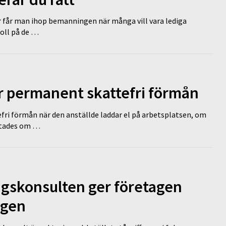
r får man ihop bemanningen när många vill vara lediga
koll på de …
ir permanent skattefri förmån
efri förmån när den anställde laddar el på arbetsplatsen, om
lutades om …
ngskonsulten ger företagen
ägen