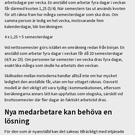
arbetsdagar per vecka. En anställd som arbetar fyra dagar i veckan
får därmed kvoten 1,25 (5/4). När semestern tas ut används kvoten
för att räkna fram hur många semesterdagar som ska dras. Om
samma person är ledig en hel vecka, motsvarande fem
kalenderdagar, blir beräkningen:
4 x 1,25 = 5 semesterdagar
Vid nettosemester görs istället en omräkning redan från början. En
anställd som arbetar fyra dagar i veckan får då 20 semesterdagar
(4/5 av 25). Om personen tar semester i en vecka dras fyra dagar,
exakt lika många som skulle ha arbetats den veckan.
Skillnaden mellan metoderna handlar alltså inte om hur mycket
ledighet den anställde får, utan om hur uttaget räknas. Oavsett
modell är det viktigt att vara tydlig i kommunikationen, eftersom
beräkningarna annars lätt kan uppfattas som ologiska, särskilt vid
bruttosemester där fler dagar än faktiskt arbetstid dras.
Nya medarbetare kan behöva en
lösning
För den som är nyanställd kan det saknas tillräckligt med intjänade