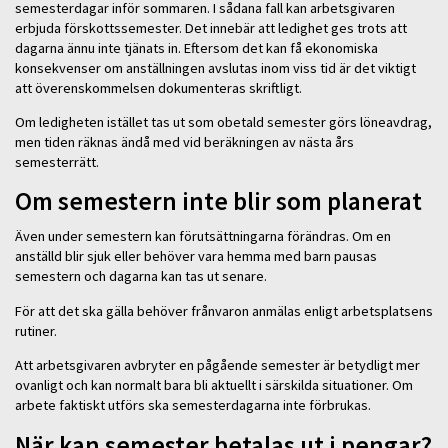
semesterdagar inför sommaren. I sådana fall kan arbetsgivaren
erbjuda förskottssemester. Det innebär att ledighet ges trots att
dagarna ännu inte tjänats in. Eftersom det kan få ekonomiska
konsekvenser om anställningen avslutas inom viss tid är det viktigt
att överenskommelsen dokumenteras skriftligt.
Om ledigheten istället tas ut som obetald semester görs löneavdrag,
men tiden räknas ändå med vid beräkningen av nästa års
semesterrätt.
Om semestern inte blir som planerat
Även under semestern kan förutsättningarna förändras. Om en
anställd blir sjuk eller behöver vara hemma med barn pausas
semestern och dagarna kan tas ut senare.
För att det ska gälla behöver frånvaron anmälas enligt arbetsplatsens
rutiner.
Att arbetsgivaren avbryter en pågående semester är betydligt mer
ovanligt och kan normalt bara bli aktuellt i särskilda situationer. Om
arbete faktiskt utförs ska semesterdagarna inte förbrukas.
När kan semester betalas ut i pengar?