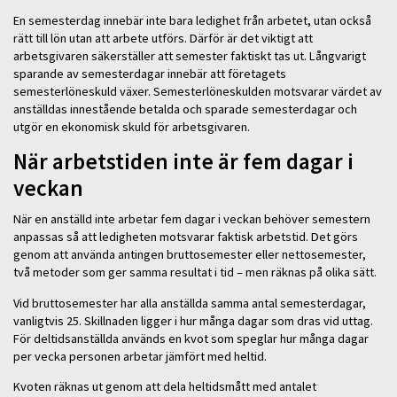
En semesterdag innebär inte bara ledighet från arbetet, utan också
rätt till lön utan att arbete utförs. Därför är det viktigt att
arbetsgivaren säkerställer att semester faktiskt tas ut. Långvarigt
sparande av semesterdagar innebär att företagets
semesterlöneskuld växer. Semesterlöneskulden motsvarar värdet av
anställdas innestående betalda och sparade semesterdagar och
utgör en ekonomisk skuld för arbetsgivaren.
När arbetstiden inte är fem dagar i
veckan
När en anställd inte arbetar fem dagar i veckan behöver semestern
anpassas så att ledigheten motsvarar faktisk arbetstid. Det görs
genom att använda antingen bruttosemester eller nettosemester,
två metoder som ger samma resultat i tid – men räknas på olika sätt.
Vid bruttosemester har alla anställda samma antal semesterdagar,
vanligtvis 25. Skillnaden ligger i hur många dagar som dras vid uttag.
För deltidsanställda används en kvot som speglar hur många dagar
per vecka personen arbetar jämfört med heltid.
Kvoten räknas ut genom att dela heltidsmått med antalet