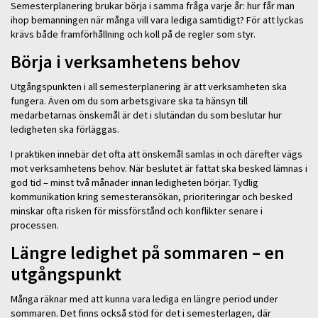
Semesterplanering brukar börja i samma fråga varje år: hur får man
ihop bemanningen när många vill vara lediga samtidigt? För att lyckas
krävs både framförhållning och koll på de regler som styr.
Börja i verksamhetens behov
Utgångspunkten i all semesterplanering är att verksamheten ska
fungera. Även om du som arbetsgivare ska ta hänsyn till
medarbetarnas önskemål är det i slutändan du som beslutar hur
ledigheten ska förläggas.
I praktiken innebär det ofta att önskemål samlas in och därefter vägs
mot verksamhetens behov. När beslutet är fattat ska besked lämnas i
god tid – minst två månader innan ledigheten börjar. Tydlig
kommunikation kring semesteransökan, prioriteringar och besked
minskar ofta risken för missförstånd och konflikter senare i
processen.
Längre ledighet på sommaren – en
utgångspunkt
Många räknar med att kunna vara lediga en längre period under
sommaren. Det finns också stöd för det i semesterlagen, där