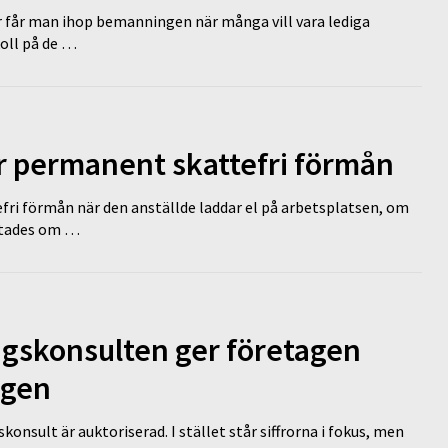
r får man ihop bemanningen när många vill vara lediga
koll på de …
ir permanent skattefri förmån
efri förmån när den anställde laddar el på arbetsplatsen, om
lutades om …
ngskonsulten ger företagen
ägen
nsult är auktoriserad. I stället står siffrorna i fokus, men