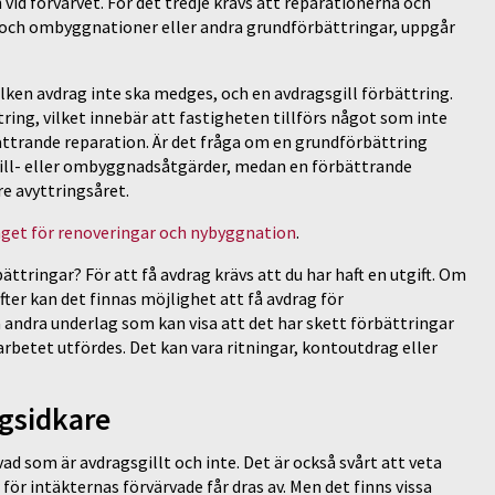
 vid förvärvet. För det tredje krävs att reparationerna och
, och ombyggnationer eller andra grundförbättringar, uppgår
lken avdrag inte ska medges, och en avdragsgill förbättring.
ing, vilket innebär att fastigheten tillförs något som inte
ättrande reparation. Är det fråga om en grundförbättring
 till- eller ombyggnadsåtgärder, medan en förbättrande
e avyttringsåret.
aget för renoveringar och nybyggnation
.
ättringar? För att få avdrag krävs att du har haft en utgift. Om
fter kan det finnas möjlighet att få avdrag för
 andra underlag som kan visa att det har skett förbättringar
arbetet utfördes. Det kan vara ritningar, kontoutdrag eller
ngsidkare
 som är avdragsgillt och inte. Det är också svårt att veta
för intäkternas förvärvade får dras av. Men det finns vissa