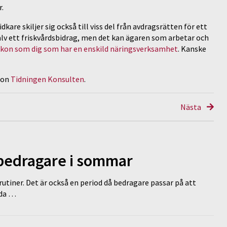
r.
kare skiljer sig också till viss del från avdragsrätten för ett
själv ett friskvårdsbidrag, men det kan ägaren som arbetar och
ikon som dig som har en enskild näringsverksamhet
. Kanske
 on
Tidningen Konsulten
.
Nästa
 bedragare i sommar
tiner. Det är också en period då bedragare passar på att
dda …