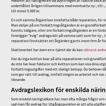
medfört att fastigheten vid avyttringen är i bättre skick än
underhållet årligen tillsammans med eventuella ny-, till-
till minst 5 000 kr.
En och samma åtgärd kan innefatta både reparation, för vi
Man skiljer på om förbättringsåtgärden är en grundförbättr
funnits tidigare, eller om förbättringsåtgärden är en förb
föreligger ”evig” avdragsrätt på samma sätt som för ny-,
reparation förutsätter att åtgärden gjorts inom fem år för
Skatteverket har även en e-tjänst där du kan
räkna ut avdr
Har du inga kvitton kvar på alla reparationer och grundförb
du inte har kvar fakturor och kvitton som kan visa dina utgi
förbättringsutgifter med ett skäligt belopp. Du behöver då
som ger rätt till avdrag, omfattningen av arbetet och när 
liknande.
Avdragslexikon för enskilda näri
Som enskild näringsidkare har man ofta många frågor om vad
vad man får avdrag för. Utgångspunkten är att alla utgifter 