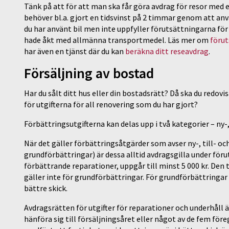
Tänk på att för att man ska får göra avdrag för resor med e
behöver bl.a. gjort en tidsvinst på 2 timmar genom att an
du har använt bil men inte uppfyller förutsättningarna för 
hade åkt med allmänna transportmedel. Läs mer om
förut
har även en tjänst där du kan
beräkna ditt reseavdrag
.
Försäljning av bostad
Har du sålt ditt hus eller din bostadsrätt? Då ska du redov
för utgifterna för all renovering som du har gjort?
Förbättringsutgifterna kan delas upp i två kategorier – ny
När det gäller förbättringsåtgärder som avser ny-, till- 
grundförbättringar) är dessa alltid avdragsgilla under för
förbättrande reparationer, uppgår till minst 5 000 kr. Den 
gäller inte för grundförbättringar. För grundförbättringa
bättre skick.
Avdragsrätten för utgifter för reparationer och underhåll är
hänföra sig till försäljningsåret eller något av de fem fö