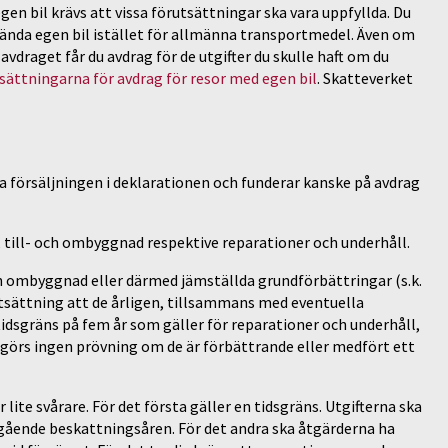
gen bil krävs att vissa förutsättningar ska vara uppfyllda. Du
vända egen bil istället för allmänna transportmedel. Även om
avdraget får du avdrag för de utgifter du skulle haft om du
sättningarna för avdrag för resor med egen bil
. Skatteverket
isa försäljningen i deklarationen och funderar kanske på avdrag
-, till- och ombyggnad respektive reparationer och underhåll.
och ombyggnad eller därmed jämställda grundförbättringar (s.k.
utsättning att de årligen, tillsammans med eventuella
tidsgräns på fem år som gäller för reparationer och underhåll,
r görs ingen prövning om de är förbättrande eller medfört ett
 lite svårare. För det första gäller en tidsgräns. Utgifterna ska
regående beskattningsåren. För det andra ska åtgärderna ha