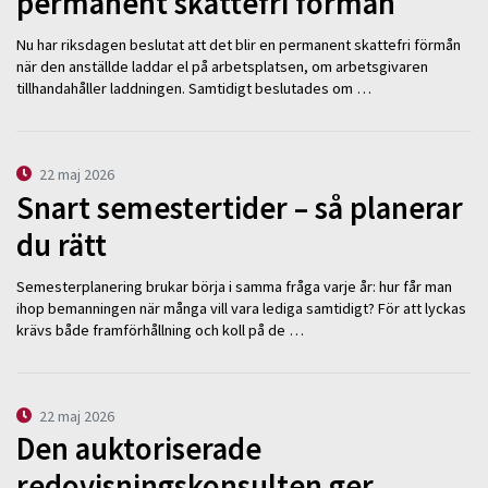
permanent skattefri förmån
Nu har riksdagen beslutat att det blir en permanent skattefri förmån
när den anställde laddar el på arbetsplatsen, om arbetsgivaren
tillhandahåller laddningen. Samtidigt beslutades om …
22 maj 2026
Snart semestertider – så planerar
du rätt
Semesterplanering brukar börja i samma fråga varje år: hur får man
ihop bemanningen när många vill vara lediga samtidigt? För att lyckas
krävs både framförhållning och koll på de …
22 maj 2026
Den auktoriserade
redovisningskonsulten ger