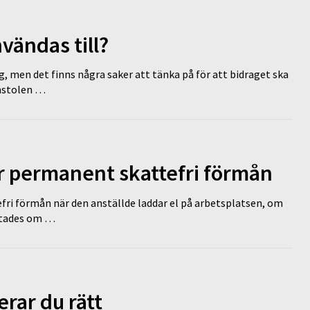
vändas till?
g, men det finns några saker att tänka på för att bidraget ska
omstolen …
ir permanent skattefri förmån
efri förmån när den anställde laddar el på arbetsplatsen, om
lutades om …
erar du rätt