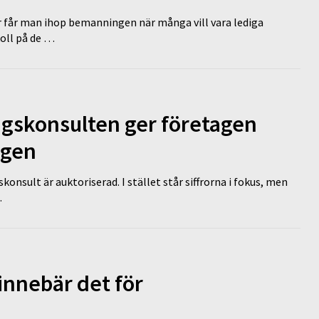
r får man ihop bemanningen när många vill vara lediga
koll på de …
ngskonsulten ger företagen
ägen
nsult är auktoriserad. I stället står siffrorna i fokus, men
…
innebär det för