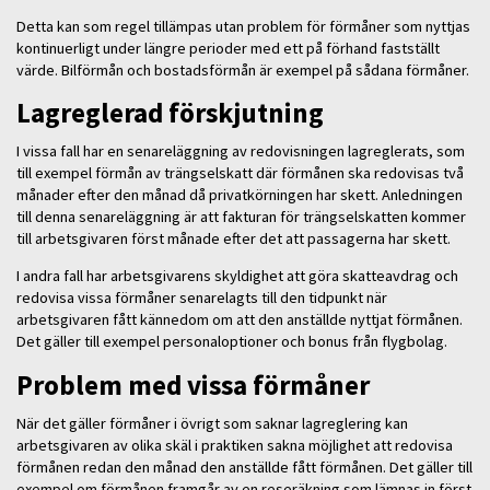
Detta kan som regel tillämpas utan problem för förmåner som nyttjas
kontinuerligt under längre perioder med ett på förhand fastställt
värde. Bilförmån och bostadsförmån är exempel på sådana förmåner.
Lagreglerad förskjutning
I vissa fall har en senareläggning av redovisningen lagreglerats, som
till exempel förmån av trängselskatt där förmånen ska redovisas två
månader efter den månad då privatkörningen har skett. Anledningen
till denna senareläggning är att fakturan för trängselskatten kommer
till arbetsgivaren först månade efter det att passagerna har skett.
I andra fall har arbetsgivarens skyldighet att göra skatteavdrag och
redovisa vissa förmåner senarelagts till den tidpunkt när
arbetsgivaren fått kännedom om att den anställde nyttjat förmånen.
Det gäller till exempel personaloptioner och bonus från flygbolag.
Problem med vissa förmåner
När det gäller förmåner i övrigt som saknar lagreglering kan
arbetsgivaren av olika skäl i praktiken sakna möjlighet att redovisa
förmånen redan den månad den anställde fått förmånen. Det gäller till
exempel om förmånen framgår av en reseräkning som lämnas in först