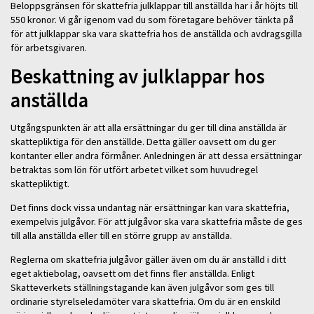
Beloppsgränsen för skattefria julklappar till anställda har i år höjts till
550 kronor. Vi går igenom vad du som företagare behöver tänkta på
för att julklappar ska vara skattefria hos de anställda och avdragsgilla
för arbetsgivaren.
Beskattning av julklappar hos
anställda
Utgångspunkten är att alla ersättningar du ger till dina anställda är
skattepliktiga för den anställde. Detta gäller oavsett om du ger
kontanter eller andra förmåner. Anledningen är att dessa ersättningar
betraktas som lön för utfört arbetet vilket som huvudregel
skattepliktigt.
Det finns dock vissa undantag när ersättningar kan vara skattefria,
exempelvis julgåvor. För att julgåvor ska vara skattefria måste de ges
till alla anställda eller till en större grupp av anställda.
Reglerna om skattefria julgåvor gäller även om du är anställd i ditt
eget aktiebolag, oavsett om det finns fler anställda. Enligt
Skatteverkets ställningstagande kan även julgåvor som ges till
ordinarie styrelseledamöter vara skattefria. Om du är en enskild