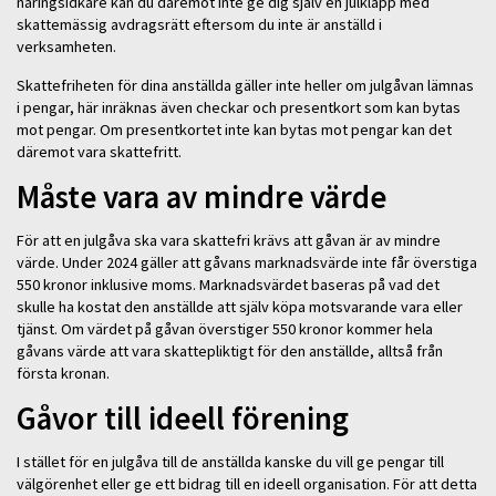
näringsidkare kan du däremot inte ge dig själv en julklapp med
skattemässig avdragsrätt eftersom du inte är anställd i
verksamheten.
Skattefriheten för dina anställda gäller inte heller om julgåvan lämnas
i pengar, här inräknas även checkar och presentkort som kan bytas
mot pengar. Om presentkortet inte kan bytas mot pengar kan det
däremot vara skattefritt.
Måste vara av mindre värde
För att en julgåva ska vara skattefri krävs att gåvan är av mindre
värde. Under 2024 gäller att gåvans marknadsvärde inte får överstiga
550 kronor inklusive moms. Marknadsvärdet baseras på vad det
skulle ha kostat den anställde att själv köpa motsvarande vara eller
tjänst. Om värdet på gåvan överstiger 550 kronor kommer hela
gåvans värde att vara skattepliktigt för den anställde, alltså från
första kronan.
Gåvor till ideell förening
I stället för en julgåva till de anställda kanske du vill ge pengar till
välgörenhet eller ge ett bidrag till en ideell organisation. För att detta