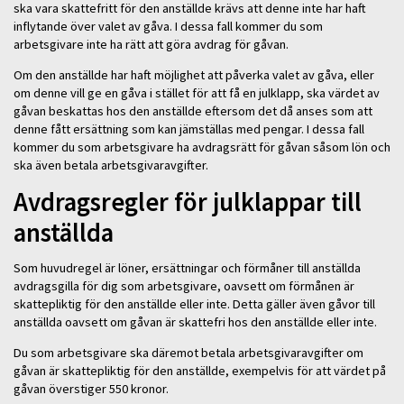
ska vara skattefritt för den anställde krävs att denne inte har haft
inflytande över valet av gåva. I dessa fall kommer du som
arbetsgivare inte ha rätt att göra avdrag för gåvan.
Om den anställde har haft möjlighet att påverka valet av gåva, eller
om denne vill ge en gåva i stället för att få en julklapp, ska värdet av
gåvan beskattas hos den anställde eftersom det då anses som att
denne fått ersättning som kan jämställas med pengar. I dessa fall
kommer du som arbetsgivare ha avdragsrätt för gåvan såsom lön och
ska även betala arbetsgivaravgifter.
Avdragsregler för julklappar till
anställda
Som huvudregel är löner, ersättningar och förmåner till anställda
avdragsgilla för dig som arbetsgivare, oavsett om förmånen är
skattepliktig för den anställde eller inte. Detta gäller även gåvor till
anställda oavsett om gåvan är skattefri hos den anställde eller inte.
Du som arbetsgivare ska däremot betala arbetsgivaravgifter om
gåvan är skattepliktig för den anställde, exempelvis för att värdet på
gåvan överstiger 550 kronor.