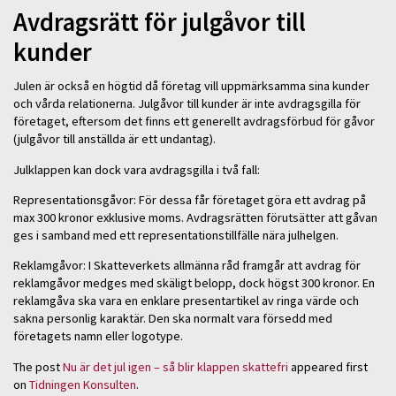
Avdragsrätt för julgåvor till
kunder
Julen är också en högtid då företag vill uppmärksamma sina kunder
och vårda relationerna. Julgåvor till kunder är inte avdragsgilla för
företaget, eftersom det finns ett generellt avdragsförbud för gåvor
(julgåvor till anställda är ett undantag).
Julklappen kan dock vara avdragsgilla i två fall:
Representationsgåvor: För dessa får företaget göra ett avdrag på
max 300 kronor exklusive moms. Avdragsrätten förutsätter att gåvan
ges i samband med ett representationstillfälle nära julhelgen.
Reklamgåvor: I Skatteverkets allmänna råd framgår att avdrag för
reklamgåvor medges med skäligt belopp, dock högst 300 kronor. En
reklamgåva ska vara en enklare presentartikel av ringa värde och
sakna personlig karaktär. Den ska normalt vara försedd med
företagets namn eller logotype.
The post
Nu är det jul igen – så blir klappen skattefri
appeared first
on
Tidningen Konsulten
.