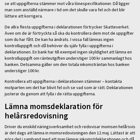
se att uppgifterna stämmer mot våra lönespecifikationer. Då ligger
man som anställd närmare i tid om det skulle vara fel och det blir
lättare att korrigera.
De allra flesta uppgifterna i deklarationen förtrycker Skatteverket.
Även om de är förtryckta så ska du kontrollera dem mot de uppgifter
som du har fått. De kan ha ändrats. I vissa fall lämnas ingen
kontrolluppgift och då behöver du själv fylla i uppgifterna i
deklarationen. En bank har till exempel ingen skyldighet att lämna en
kontrolluppgift om ränteutgiften understiger 100 kr sammanlagt hos
banken. Detsamma gäller om den totala inkomsträntan hos banken
understiger 100 kr.
Kontrollera att uppgifterna i deklarationen stämmer – kontakta
motparten om det har blivit fel och se vad som är rätt. Deklarationen
justerar du genom att fylla i de rätta uppgifterna.
Lämna momsdeklaration för
helårsredovisning
Driver du enskild näringsverksamhet och redovisar momsen helårsvis
är det dags att lämna in momsredovisningen den 12 maj. Lättast är att
göra det i samband med att man lämnar inkomstdeklarationen och då