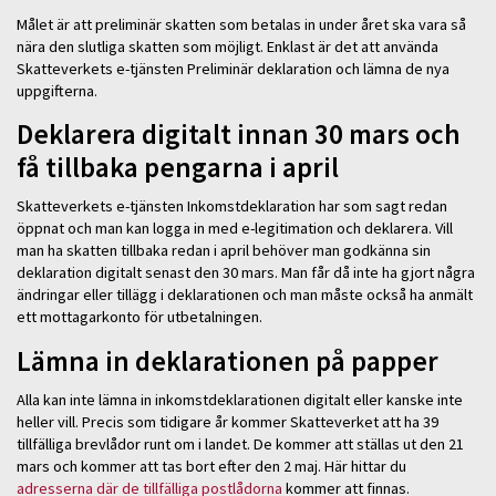
Målet är att preliminär skatten som betalas in under året ska vara så
nära den slutliga skatten som möjligt. Enklast är det att använda
Skatteverkets e-tjänsten Preliminär deklaration och lämna de nya
uppgifterna.
Deklarera digitalt innan 30 mars och
få tillbaka pengarna i april
Skatteverkets e-tjänsten Inkomstdeklaration har som sagt redan
öppnat och man kan logga in med e-legitimation och deklarera. Vill
man ha skatten tillbaka redan i april behöver man godkänna sin
deklaration digitalt senast den 30 mars. Man får då inte ha gjort några
ändringar eller tillägg i deklarationen och man måste också ha anmält
ett mottagarkonto för utbetalningen.
Lämna in deklarationen på papper
Alla kan inte lämna in inkomstdeklarationen digitalt eller kanske inte
heller vill. Precis som tidigare år kommer Skatteverket att ha 39
tillfälliga brevlådor runt om i landet. De kommer att ställas ut den 21
mars och kommer att tas bort efter den 2 maj. Här hittar du
adresserna där de tillfälliga postlådorna
kommer att finnas.