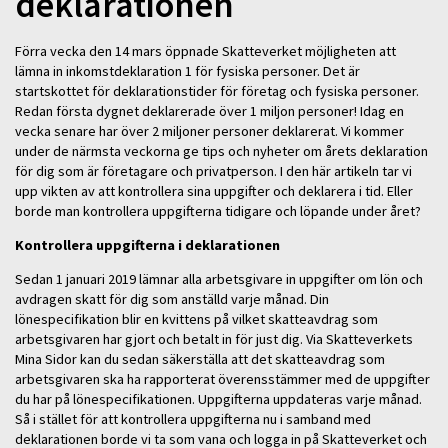
deklarationen
Förra vecka den 14 mars öppnade Skatteverket möjligheten att
lämna in inkomstdeklaration 1 för fysiska personer. Det är
startskottet för deklarationstider för företag och fysiska personer.
Redan första dygnet deklarerade över 1 miljon personer! Idag en
vecka senare har över 2 miljoner personer deklarerat. Vi kommer
under de närmsta veckorna ge tips och nyheter om årets deklaration
för dig som är företagare och privatperson. I den här artikeln tar vi
upp vikten av att kontrollera sina uppgifter och deklarera i tid. Eller
borde man kontrollera uppgifterna tidigare och löpande under året?
Kontrollera uppgifterna i deklarationen
Sedan 1 januari 2019 lämnar alla arbetsgivare in uppgifter om lön och
avdragen skatt för dig som anställd varje månad. Din
lönespecifikation blir en kvittens på vilket skatteavdrag som
arbetsgivaren har gjort och betalt in för just dig. Via Skatteverkets
Mina Sidor kan du sedan säkerställa att det skatteavdrag som
arbetsgivaren ska ha rapporterat överensstämmer med de uppgifter
du har på lönespecifikationen. Uppgifterna uppdateras varje månad.
Så i stället för att kontrollera uppgifterna nu i samband med
deklarationen borde vi ta som vana och logga in på Skatteverket och