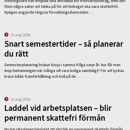
Arbetsgivare kan erbjuda sina anställda ett friskvårdsbidrag, men det
finns några saker att tänka på för att bidraget ska vara skattefritt.
Nyligen avgjorde Högsta förvaltningsdomstolen …
22 maj 2026
Snart semestertider – så planerar
du rätt
Semesterplanering brukar börja i samma fråga varje år: hur får man
ihop bemanningen när många vill vara lediga samtidigt? För att lyckas
krävs både framförhållning och koll på de …
22 maj 2026
Laddel vid arbetsplatsen – blir
permanent skattefri förmån
Nu har riksdagen beslutat att det blir en permanent skattefri förmån