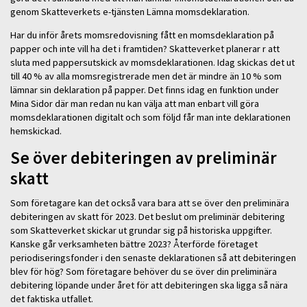
genom Skatteverkets e-tjänsten Lämna momsdeklaration.
Har du inför årets momsredovisning fått en momsdeklaration på
papper och inte vill ha det i framtiden? Skatteverket planerar r att
sluta med pappersutskick av momsdeklarationen. Idag skickas det ut
till 40 % av alla momsregistrerade men det är mindre än 10 % som
lämnar sin deklaration på papper. Det finns idag en funktion under
Mina Sidor där man redan nu kan välja att man enbart vill göra
momsdeklarationen digitalt och som följd får man inte deklarationen
hemskickad.
Se över debiteringen av preliminär
skatt
Som företagare kan det också vara bara att se över den preliminära
debiteringen av skatt för 2023. Det beslut om preliminär debitering
som Skatteverket skickar ut grundar sig på historiska uppgifter.
Kanske går verksamheten bättre 2023? Återförde företaget
periodiseringsfonder i den senaste deklarationen så att debiteringen
blev för hög? Som företagare behöver du se över din preliminära
debitering löpande under året för att debiteringen ska ligga så nära
det faktiska utfallet.