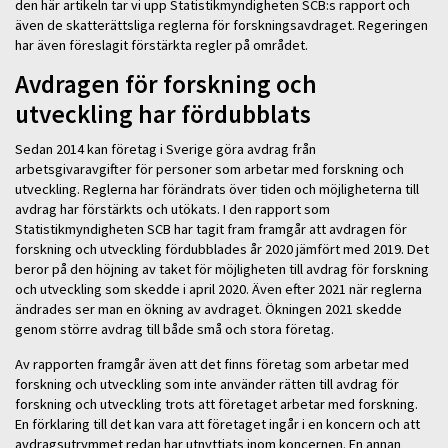
den här artikeln tar vi upp Statistikmyndigheten SCB:s rapport och
även de skatterättsliga reglerna för forskningsavdraget. Regeringen
har även föreslagit förstärkta regler på området.
Avdragen för forskning och
utveckling har fördubblats
Sedan 2014 kan företag i Sverige göra avdrag från
arbetsgivaravgifter för personer som arbetar med forskning och
utveckling. Reglerna har förändrats över tiden och möjligheterna till
avdrag har förstärkts och utökats. I den rapport som
Statistikmyndigheten SCB har tagit fram framgår att avdragen för
forskning och utveckling fördubblades år 2020 jämfört med 2019. Det
beror på den höjning av taket för möjligheten till avdrag för forskning
och utveckling som skedde i april 2020. Även efter 2021 när reglerna
ändrades ser man en ökning av avdraget. Ökningen 2021 skedde
genom större avdrag till både små och stora företag.
Av rapporten framgår även att det finns företag som arbetar med
forskning och utveckling som inte använder rätten till avdrag för
forskning och utveckling trots att företaget arbetar med forskning.
En förklaring till det kan vara att företaget ingår i en koncern och att
avdragsutrymmet redan har utnyttjats inom koncernen. En annan