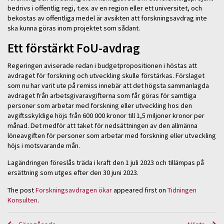
bedrivs i offentlig regi, t.ex. av en region eller ett universitet, och
bekostas av offentliga medel är avsikten att forskningsavdrag inte
ska kunna göras inom projektet som sådant.
Ett förstärkt FoU-avdrag
Regeringen aviserade redan i budgetpropositionen i höstas att
avdraget för forskning och utveckling skulle förstärkas. Förslaget
som nu har varit ute på remiss innebär att det högsta sammanlagda
avdraget från arbetsgivaravgifterna som får göras för samtliga
personer som arbetar med forskning eller utveckling hos den
avgiftsskyldige höjs från 600 000 kronor till 1,5 miljoner kronor per
månad. Det medför att taket för nedsättningen av den allmänna
löneavgiften för personer som arbetar med forskning eller utveckling
höjs i motsvarande mån.
Lagändringen föreslås träda i kraft den 1 juli 2023 och tillämpas på
ersättning som utges efter den 30 juni 2023.
The post
Forskningsavdragen ökar
appeared first on
Tidningen
Konsulten
.