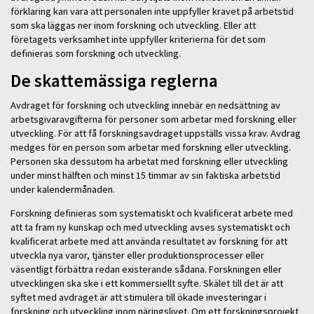
förklaring kan vara att personalen inte uppfyller kravet på arbetstid
som ska läggas ner inom forskning och utveckling. Eller att
företagets verksamhet inte uppfyller kriterierna för det som
definieras som forskning och utveckling.
De skattemässiga reglerna
Avdraget för forskning och utveckling innebär en nedsättning av
arbetsgivaravgifterna för personer som arbetar med forskning eller
utveckling. För att få forskningsavdraget uppställs vissa krav. Avdrag
medges för en person som arbetar med forskning eller utveckling.
Personen ska dessutom ha arbetat med forskning eller utveckling
under minst hälften och minst 15 timmar av sin faktiska arbetstid
under kalendermånaden.
Forskning definieras som systematiskt och kvalificerat arbete med
att ta fram ny kunskap och med utveckling avses systematiskt och
kvalificerat arbete med att använda resultatet av forskning för att
utveckla nya varor, tjänster eller produktionsprocesser eller
väsentligt förbättra redan existerande sådana. Forskningen eller
utvecklingen ska ske i ett kommersiellt syfte. Skälet till det är att
syftet med avdraget är att stimulera till ökade investeringar i
forskning och utveckling inom näringslivet. Om ett forskningsprojekt