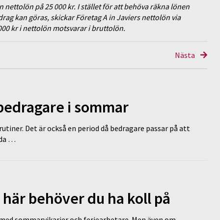
ettolön på 25 000 kr. I stället för att behöva räkna lönen
drag kan göras, skickar Företag A in Javiers nettolön via
00 kr i nettolön motsvarar i bruttolön.
Nästa
 bedragare i sommar
tiner. Det är också en period då bedragare passar på att
dda …
 här behöver du ha koll på
ed sommarvikarier och feriearbetare. Men även om