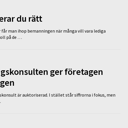
erar du rätt
r får man ihop bemanningen när många vill vara lediga
koll på de …
ngskonsulten ger företagen
ägen
nsult är auktoriserad. I stället står siffrorna i fokus, men
…