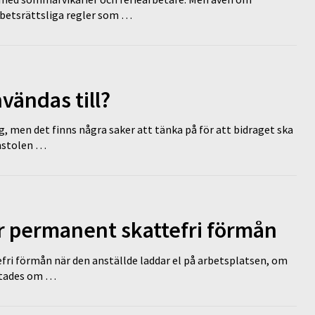
rbetsrättsliga regler som …
vändas till?
g, men det finns några saker att tänka på för att bidraget ska
omstolen …
ir permanent skattefri förmån
efri förmån när den anställde laddar el på arbetsplatsen, om
lutades om …