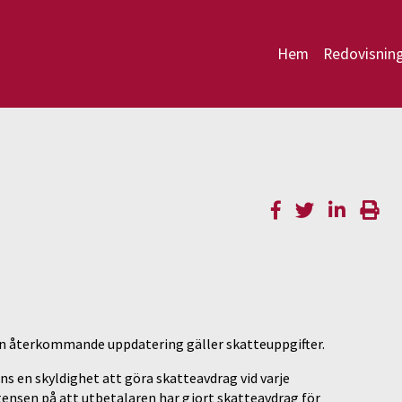
Hem
Redovisnin
En återkommande uppdatering gäller skatteuppgifter.
nns en skyldighet att göra skatteavdrag vid varje
tensen på att utbetalaren har gjort skatteavdrag för