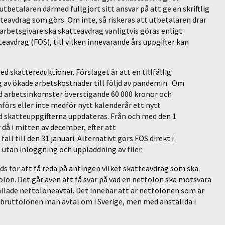
betalaren därmed fullgjort sitt ansvar på att ge en skriftlig
tteavdrag som görs. Om inte, så riskeras att utbetalaren drar
darbetsgivare ska skatteavdrag vanligtvis göras enligt
eavdrag (FOS), till vilken innevarande års uppgifter kan
d skattereduktioner. Förslaget är att en tillfällig
 av ökade arbetskostnader till följd av pandemin. Om
ed arbetsinkomster överstigande 60 000 kronor och
förs eller inte medför nytt kalenderår ett nytt
d skatteuppgifterna uppdateras. Från och med den 1
å i mitten av december, efter att
all till den 31 januari. Alternativt görs FOS direkt i
 utan inloggning och uppladdning av filer.
s för att få reda på antingen vilket skatteavdrag som ska
lön. Det går även att få svar på vad en nettolön ska motsvara
llade nettolöneavtal. Det innebär att är nettolönen som är
t bruttolönen man avtal om i Sverige, men med anställda i