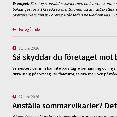
Exempel:
Företag A anställer Javier med en överenskommen n
baklänges för att få reda på bruttolönen, så att rätt skatteav
Skatteverkets tjänst. Företag A får sedan besked om vad 25 0
Föregående
12 juni 2026
Så skyddar du företaget mot
Semestertider innebär inte bara lägre bemanning och nya ru
rikta in sig på företag. Bluffakturor, falska mejl och påstå
12 juni 2026
Anställa sommarvikarier? Det
Många företag förstärker bemanningen under sommaren m