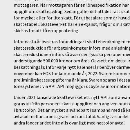
mottagaren. När mottagaren får en lönespecifikation har ut
uppgift om skatteavdrag. Sedan gäller det att det rätt ska
för mycket eller för lite skatt. För utbetalare som är huvu
skattetabell. Skatteverket har en e-tjänst, frågor om skatt
skickas för att få en uppdatering.
Inför nästa år aviseras förändringar i skatteberäkningen me
skattereduktion för arbetsinkomster införs med anledning
skattereduktionen införs så avser den fysiska personer m
understigande 500 000 kronor om året. Oavsett om detta in
beskattningsår. Inför varje nytt kalenderår behöver därme
november kan FOS för kommande år, 2022. Svaren kommer d
preliminärskatteuppgifterna är klara. Svaren sparas i dessa f
lönesystemet via API. API möjliggör utbyte av information
Under 2021 lanserade Skatteverket ett nytt API som använd
göras utifrån personers skatteuppgifter och angiven brutto
i bruttolön. Det är mycket användbart i samband med så ka
avtalad mellan arbetsgivare och anställd. Vanligtvis är de
andra länder är det inte alls ovanligt med nettolönavtal.