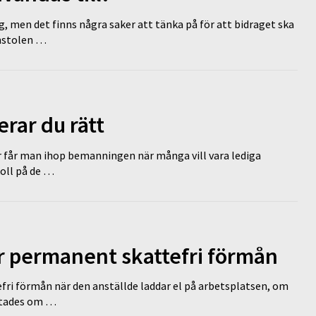
g, men det finns några saker att tänka på för att bidraget ska
omstolen …
erar du rätt
r får man ihop bemanningen när många vill vara lediga
koll på de …
ir permanent skattefri förmån
efri förmån när den anställde laddar el på arbetsplatsen, om
lutades om …