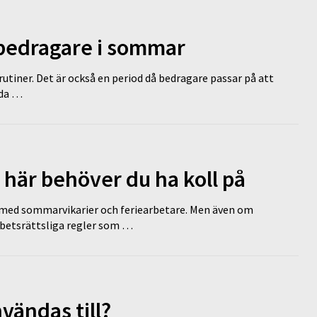
 bedragare i sommar
tiner. Det är också en period då bedragare passar på att
dda …
 här behöver du ha koll på
ed sommarvikarier och feriearbetare. Men även om
rbetsrättsliga regler som …
vändas till?