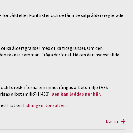
k för våld eller konflikter och de får inte sälja åldersreglerade
s olika åldersgränser med olika tidsgränser. Om den
iden räknas samman. Fråga därför alltid om den nyanställde
n
och föreskrifterna om minderårigas arbetsmiljö̈ (AFS
rigas arbetsmiljö̈ (H453).
Den kan laddas ner här
.
ed first on
Tidningen Konsulten
.
Nästa