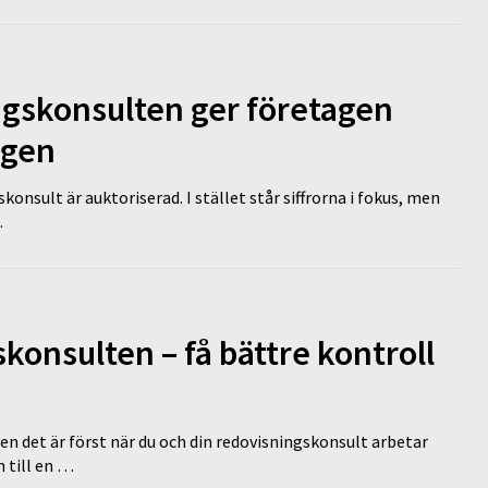
ngskonsulten ger företagen
ägen
nsult är auktoriserad. I stället står siffrorna i fokus, men
…
onsulten – få bättre kontroll
en det är först när du och din redovisningskonsult arbetar
 till en …