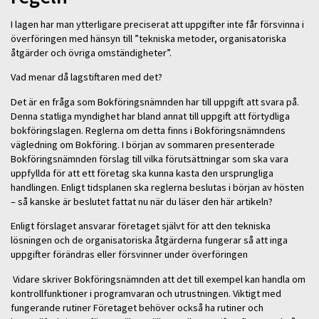
I lagen har man ytterligare preciserat att uppgifter inte får försvinna i
överföringen med hänsyn till ”tekniska metoder, organisatoriska
åtgärder och övriga omständigheter”.
Vad menar då lagstiftaren med det?
Det är en fråga som Bokföringsnämnden har till uppgift att svara på.
Denna statliga myndighet har bland annat till uppgift att förtydliga
bokföringslagen. Reglerna om detta finns i Bokföringsnämndens
vägledning om Bokföring. I början av sommaren presenterade
Bokföringsnämnden förslag till vilka förutsättningar som ska vara
uppfyllda för att ett företag ska kunna kasta den ursprungliga
handlingen. Enligt tidsplanen ska reglerna beslutas i början av hösten
– så kanske är beslutet fattat nu när du läser den här artikeln?
Enligt förslaget ansvarar företaget självt för att den tekniska
lösningen och de organisatoriska åtgärderna fungerar så att inga
uppgifter förändras eller försvinner under överföringen
Vidare skriver Bokföringsnämnden att det till exempel kan handla om
kontrollfunktioner i programvaran och utrustningen. Viktigt med
fungerande rutiner Företaget behöver också ha rutiner och