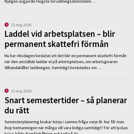
Nyligen avgjorde Högsta förvaltningsdomstolen …
22 maj 2026
Laddel vid arbetsplatsen – blir
permanent skattefri förmån
Nu har riksdagen beslutat att det blir en permanent skattefri förmån
när den anställde laddar el på arbetsplatsen, om arbetsgivaren
tillhandahåller laddningen. Samtidigt beslutades om …
22 maj 2026
Snart semestertider – så planerar
du rätt
Semesterplanering brukar börja i samma fråga varje år: hur får man
ihop bemanningen när många vill vara lediga samtidigt? För att lyckas
krävs både framförhållning och koll på de …