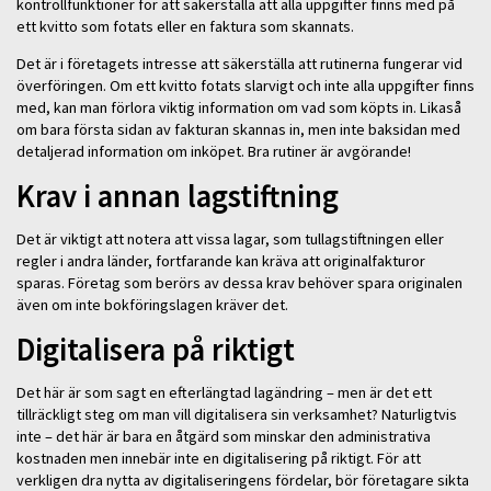
kontrollfunktioner för att säkerställa att alla uppgifter finns med på
ett kvitto som fotats eller en faktura som skannats.
Det är i företagets intresse att säkerställa att rutinerna fungerar vid
överföringen. Om ett kvitto fotats slarvigt och inte alla uppgifter finns
med, kan man förlora viktig information om vad som köpts in. Likaså
om bara första sidan av fakturan skannas in, men inte baksidan med
detaljerad information om inköpet. Bra rutiner är avgörande!
Krav i annan lagstiftning
Det är viktigt att notera att vissa lagar, som tullagstiftningen eller
regler i andra länder, fortfarande kan kräva att originalfakturor
sparas. Företag som berörs av dessa krav behöver spara originalen
även om inte bokföringslagen kräver det.
Digitalisera på riktigt
Det här är som sagt en efterlängtad lagändring – men är det ett
tillräckligt steg om man vill digitalisera sin verksamhet? Naturligtvis
inte – det här är bara en åtgärd som minskar den administrativa
kostnaden men innebär inte en digitalisering på riktigt. För att
verkligen dra nytta av digitaliseringens fördelar, bör företagare sikta