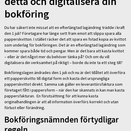
detta och digitalisera din
bokföring
Du har säkert inte missat att en efterlängtad lagändring trädde i kraft
den 1 juli? Företagare har länge sett fram emot att slippa spara alla
papperskvitton. I stället räcker det att spara en fotad kopia av kvittot
som underlag för bokföringen. Det är en efterlängtad lagändring som
kommer spara både tid och pengar. Men är det bara att kasta kvittot
– eller är det något mer du behöver tänka på? Och om du vill
digitalisera din verksamhet på riktigt – borde du inte ta ett steg till?
Bokföringslagen ändrades den 1 juli och nu är det tillåtet att överföra
ett papperskvitto till digital form och kasta det ursprungliga
papperskvittot direkt. Samma sak gäller en leverantörsfaktura som
företaget fått i pappersform – när den har skannats in kan man kasta
pappersfakturan. En förutsättning för att kunna kasta
originalhandlingen är att all information överförs korrekt och utan
förlust eller förändring.
Bokföringsnämnden förtydligar
regeln