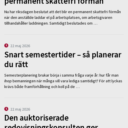
permanent skattefri förmån
Nu har riksdagen beslutat att det blir en permanent skattefri förmån
när den anställde laddar el på arbetsplatsen, om arbetsgivaren
tillhandahåller laddningen. Samtidigt beslutades om …
22 maj 2026
Snart semestertider – så planerar
du rätt
Semesterplanering brukar börja i samma fråga varje år: hur får man
ihop bemanningen när många vill vara lediga samtidigt? För att lyckas
krävs både framförhållning och koll på de …
22 maj 2026
Den auktoriserade
redovisningskonsulten ger