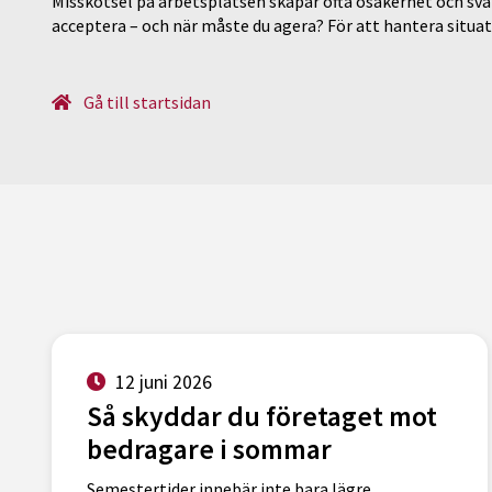
Misskötsel på arbetsplatsen skapar ofta osäkerhet och svår
acceptera – och när måste du agera? För att hantera situ
Gå till startsidan
12 juni 2026
Så skyddar du företaget mot
bedragare i sommar
Semestertider innebär inte bara lägre