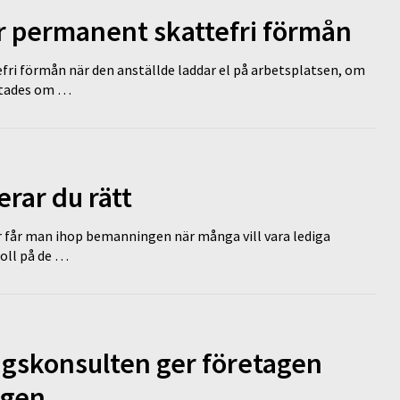
ir permanent skattefri förmån
efri förmån när den anställde laddar el på arbetsplatsen, om
lutades om …
erar du rätt
r får man ihop bemanningen när många vill vara lediga
koll på de …
ngskonsulten ger företagen
ägen