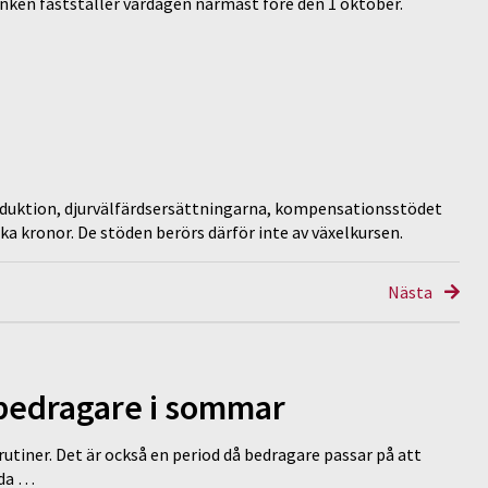
nken fastställer vardagen närmast före den 1 oktober.
oduktion, djurvälfärdsersättningarna, kompensationsstödet
a kronor. De stöden berörs därför inte av växelkursen.
Nästa
 bedragare i sommar
tiner. Det är också en period då bedragare passar på att
dda …