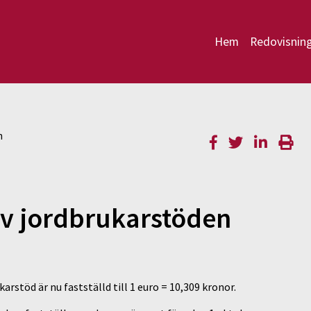
Hem
Redovisnin
n
av jordbrukarstöden
rstöd är nu fastställd till 1 euro = 10,309 kronor.