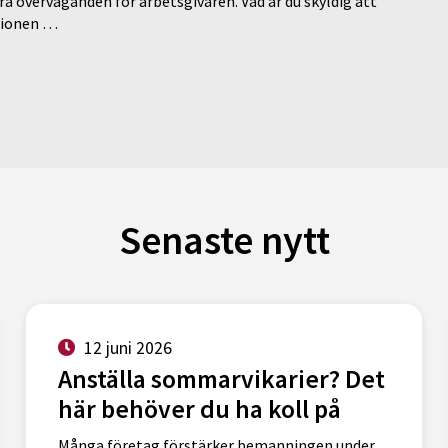
a överväganden för arbetsgivaren. Vad är du skyldig att
ationen …
Senaste nytt
12 juni 2026
Anställa sommarvikarier? Det
här behöver du ha koll på
Många företag förstärker bemanningen under