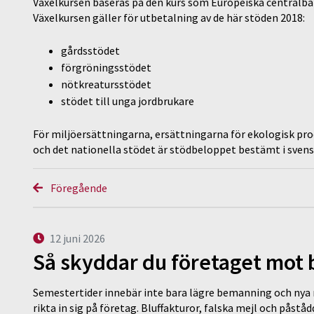
Växelkursen baseras på den kurs som Europeiska centralba
Växelkursen gäller för utbetalning av de här stöden 2018:
gårdsstödet
förgröningsstödet
nötkreatursstödet
stödet till unga jordbrukare
För miljöersättningarna, ersättningarna för ekologisk pr
och det nationella stödet är stödbeloppet bestämt i svensk
Föregående
12 juni 2026
Så skyddar du företaget mot
Semestertider innebär inte bara lägre bemanning och nya ru
rikta in sig på företag. Bluffakturor, falska mejl och påstå