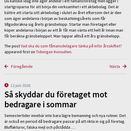
Du kanske idag inte äger andelar i ett fåmansföretag men ligger i
startgroparna för att börja din verksamhet i ett aktiebolag. Det är
bättre att starta sitt aktiebolag i slutet av året eftersom det är den
som äger andelarna i början av beskattningsårets som får
tillgodoräkna sig årets gränsbelopp. Startar man företaget eller
köper andelarna i början av ett år får man vänta ett helt år innan man
får beräkna gränsbeloppet. Man tappar alltså ett års gränsbelopp.
The post
Vad ska du som fåmansdelägare tänka på inför årsskiftet?
appeared first on
Tidningen Konsulten
.
Föregående
Nästa
12 juni 2026
Så skyddar du företaget mot
bedragare i sommar
Semestertider innebär inte bara lägre bemanning och nya rutiner. Det
är också en period då bedragare passar på att rikta in sig på företag.
Bluffakturor, falska mejl och påstådda …