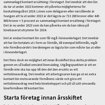
sammanlagd kontant ersättning i företaget. Det innebär att den lön
du tar ut under 2023 kommer att påverka möjligheterna för
beskattningsåret 2024. Lönen som delägaren eller närstående är
tvungen att ta ut under 2023 är det lägsta av 713 280 kronor eller 445
800 kronor + 5 procent av sammanlagd kontant ersättning i företaget.
Det är nu under 2023 som du kan påverka om du kan räkna på
lönebaserat utrymme för 2024.
Det är endast kontant lön som får ingå i löneunderlaget. Det innebär
att har lön betalats ut i form av förmån, till exempel bilförmån, ingår
inte förmånsvärdet i beräkningen av lägsta lön som måste tas ut eller
i löneunderlaget.
Det finns dock en möjlighet att innan årsskiftet lösa detta problem
genom en så kallad omvänd löneväxling. Utgångspunkten är att en
förmån inte ska tas upp till den del den ersätts av ett
nettolöneavdrag. Det innebär att arbetsgivaren kan ge ut en extra
kontant lön motsvarande förmånens värde och göra ett
nettolöneavdrag med hela lönebeloppet och på så sätt omvandla
löneförmånen till kontant lön.
Starta företag innan årsskiftet