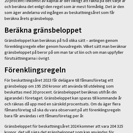
20 procent i inkomst av kapital är det viktigt att räkna på det varje år
och beräkna det enligt den regel som är mest förmånlig. Det är den
som äger andelarna vid ingången av beskattningsåret som får
beräkna årets gränsbelopp.
Beräkna gränsbeloppet
Gränsbeloppet kan beräknas på två olika sätt – antingen genom
förenklingsregeln eller genom huvudregeln. Vilket sätt man beräknar
gränsbeloppet på beror på om man tar ut lön och om man uppfyller
förutsättningarna i övrigt.
Förenklingsregeln
För beskattningsåret 2023 får delägare till fåmansföretag ett
gränsbelopp om 195 250 kronor att använda till utdelning som
beskattas med 20 procent. Gränsbeloppet beräknas utifrån din
ägarandel i företaget. Gränsbeloppet kan sparas till kommande år
och räknas då upp med en särskild procentsats. Om du äger flera
fåmansföretag så ska du vara observant på att förenklingsregeln
bara får användas i ett fåmansföretag per år.
Gränsbeloppet för beskattningsåret 2024 kommer att vara 204 325
kronor, det vill säga det gränsbeloppet som kan användas för