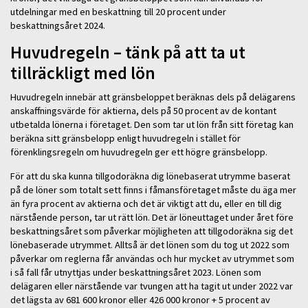
utdelningar med en beskattning till 20 procent under
beskattningsåret 2024.
Huvudregeln – tänk på att ta ut
tillräckligt med lön
Huvudregeln innebär att gränsbeloppet beräknas dels på delägarens
anskaffningsvärde för aktierna, dels på 50 procent av de kontant
utbetalda lönerna i företaget. Den som tar ut lön från sitt företag kan
beräkna sitt gränsbelopp enligt huvudregeln i stället för
förenklingsregeln om huvudregeln ger ett högre gränsbelopp.
För att du ska kunna tillgodoräkna dig lönebaserat utrymme baserat
på de löner som totalt sett finns i fåmansföretaget måste du äga mer
än fyra procent av aktierna och det är viktigt att du, eller en till dig
närstående person, tar ut rätt lön. Det är löneuttaget under året före
beskattningsåret som påverkar möjligheten att tillgodoräkna sig det
lönebaserade utrymmet. Alltså är det lönen som du tog ut 2022 som
påverkar om reglerna får användas och hur mycket av utrymmet som
i så fall får utnyttjas under beskattningsåret 2023. Lönen som
delägaren eller närstående var tvungen att ha tagit ut under 2022 var
det lägsta av 681 600 kronor eller 426 000 kronor + 5 procent av