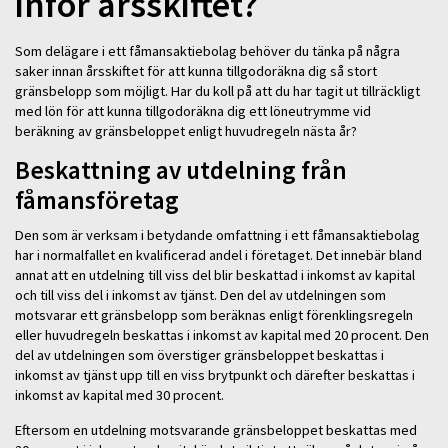
inför årsskiftet?
Som delägare i ett fåmansaktiebolag behöver du tänka på några
saker innan årsskiftet för att kunna tillgodoräkna dig så stort
gränsbelopp som möjligt. Har du koll på att du har tagit ut tillräckligt
med lön för att kunna tillgodoräkna dig ett löneutrymme vid
beräkning av gränsbeloppet enligt huvudregeln nästa år?
Beskattning av utdelning från
fåmansföretag
Den som är verksam i betydande omfattning i ett fåmansaktiebolag
har i normalfallet en kvalificerad andel i företaget. Det innebär bland
annat att en utdelning till viss del blir beskattad i inkomst av kapital
och till viss del i inkomst av tjänst. Den del av utdelningen som
motsvarar ett gränsbelopp som beräknas enligt förenklingsregeln
eller huvudregeln beskattas i inkomst av kapital med 20 procent. Den
del av utdelningen som överstiger gränsbeloppet beskattas i
inkomst av tjänst upp till en viss brytpunkt och därefter beskattas i
inkomst av kapital med 30 procent.
Eftersom en utdelning motsvarande gränsbeloppet beskattas med