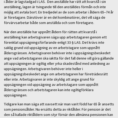
i ålder är lagstadgad i LAS. Den anställde har rätt att kvarstå i sin
anställning, lagen är tvingande till den anställdes förmån och inte
möjlig att avtala bort. En tredjedel av de som arbetar i åldern 65–74 år
är företagare. Därutöver är en del kombinatörer, det vill säga de
förvärvsarbetar både som anställda och som företagare.
När den anställde har uppnått åldern för rätten att kvarstå i
anställning kan arbetsgivaren säga upp arbetstagaren genom ett
förenklat uppsägningsförfarande enligt 33 § LAS. Det krävs inte
saklig grund vid uppsägning av en arbetstagare som uppnått
åldersgränsen. Arbetsgivaren behöver inte i uppsägningsbeskedet
ange vad arbetstagaren ska iaktta för det fall denne vill göra gällande
att uppsägningen är ogiltig eller yrka skadestånd med anledning av
uppsägningen. Arbetsgivaren behöver inte heller i
uppsägningsbeskedet ange om arbetstagaren har företrädesrätt
eller inte. Arbetsgivaren är inte skyldig att ange grund för
uppsägningen vid uppsägning av arbetstagare som uppnått
åldersgränsen och arbetstagaren kan inte ogiltigförklara
uppsägningen.
Tidigare kan man säga att oavsett när man varit född har 65 år ansetts
som pensionsålder. Nu ersätts detta av riktålder. För pension är det
den så kallade riktåldern som styr förnär den allmänna pensionen kan