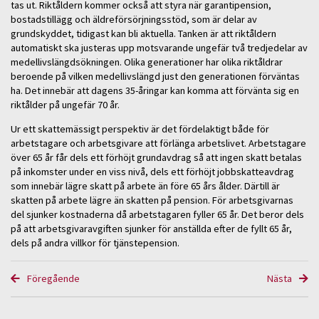
tas ut. Riktåldern kommer också att styra när garantipension,
bostadstillägg och äldreförsörjningsstöd, som är delar av
grundskyddet, tidigast kan bli aktuella. Tanken är att riktåldern
automatiskt ska justeras upp motsvarande ungefär två tredjedelar av
medellivslängdsökningen. Olika generationer har olika riktåldrar
beroende på vilken medellivslängd just den generationen förväntas
ha. Det innebär att dagens 35-åringar kan komma att förvänta sig en
riktålder på ungefär 70 år.
Ur ett skattemässigt perspektiv är det fördelaktigt både för
arbetstagare och arbetsgivare att förlänga arbetslivet. Arbetstagare
över 65 år får dels ett förhöjt grundavdrag så att ingen skatt betalas
på inkomster under en viss nivå, dels ett förhöjt jobbskatteavdrag
som innebär lägre skatt på arbete än före 65 års ålder. Därtill är
skatten på arbete lägre än skatten på pension. För arbetsgivarnas
del sjunker kostnaderna då arbetstagaren fyller 65 år. Det beror dels
på att arbetsgivaravgiften sjunker för anställda efter de fyllt 65 år,
dels på andra villkor för tjänstepension.
Föregående
Nästa