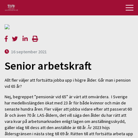
16 september 2021
Senior arbetskraft
Allt fler väljer att fortsätta jobba upp i högre ålder. Går man i pension
vid 65 år?
Nej, begreppet ”pensionär vid 65” är värt att omvärdera. I Sverige
har medellivslängden ökat med 23 år för både kvinnor och män de
senaste hundra åren. Fler väljer att jobba vidare efter att passerat 60
år och även 70 år. LAS-åldern, det vill säga den ålder du har rätt att
vara kvar på arbetsmarknaden enligt lagen om anställningsskydd,
gäller idag till dess att den anställde är 68 år. År 2023 höjs
åldersgränsen i nästa steg till 69 år. Rätten till att fortsätta arbeta upp