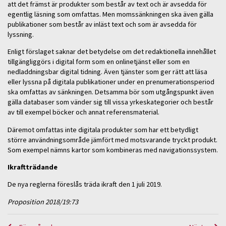
att det främst är produkter som består av text och är avsedda för
egentlig läsning som omfattas. Men momssänkningen ska även gälla
publikationer som består av inläst text och som är avsedda för
lyssning.
Enligt förslaget saknar det betydelse om det redaktionella innehållet
tillgängliggörs i digital form som en onlinetjänst eller som en
nedladdningsbar digital tidning. Även tjänster som ger rätt att läsa
eller lyssna på digitala publikationer under en prenumerationsperiod
ska omfattas av sänkningen. Detsamma bör som utgångspunkt även
gälla databaser som vänder sig till vissa yrkeskategorier och består
av till exempel böcker och annat referensmaterial.
Däremot omfattas inte digitala produkter som har ett betydligt
större användningsområde jämfört med motsvarande tryckt produkt.
Som exempel nämns kartor som kombineras med navigationssystem.
Ikraftträdande
De nya reglerna föreslås träda ikraft den 1 juli 2019.
Proposition 2018/19:73