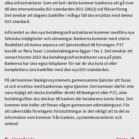
olika infrastrukturer. Som ett led i detta kommer bankerna att gå över
till den internationella ISO-standarden (ISO 20022) vid filöverföring.
Det innebär att dagens bankfiler i många fall ska ersättas med denna
ISO-standard.
Införandet av den nya betalningsinfrastrukturen kommer medföra nya
tekniska möjligheter och utmaningar. Bankerna kommer med större
flexibilitet att kunna anpassa sitt tjänsteutbud till företagen. P27
består av flera faser. Lönebetalningarna ligger i fas 1. Det innebär att
senast hösten 2023 ska betalningsinfrastrukturen vara på plats.
Bankerna har sina egna tidsplaner för när de ska byta ut eller
komplettera sina bankfiler med den nya ISO-standarden.
På sikt kommer Bankgirosystemets gemensamma tjänster att fasas
ut och ersättas med bankernas egna tjänster. Det kommer därför inte
vara möjligt att skicka betalfiler direkt till Bankgirot eller P27, utan
betalningsfilen ska skickas till banken där betalarens konto finns. Det
kommer inte heller att finnas någon gemensam utbetalningsavi. För
att säkerställa företagets förutsättningar är det viktigt att ta del av
information som kommer från banken, systemleverantörer och
ombud.
Föregående
Nästa