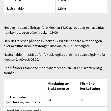
Nattschablon
120 kr
Hel dag = resan påbörjas före klockan 12.00 avresedag och avslutas
hemkomstdagen efter klockan 19.00.
Halv dag = resan påbörjas klockan 12.00 eller senare avresedagen,
eller avslutas hemkomstdagen klockan 19.00 eller tidigare.
Nattschablon = I stället för faktisk logikostnad när resan pågår mellan
klockan 24.00 och 06.00.
Fria måltider i samband med tjänsteresor kan vara en skattepliktig
förmån
Minskning av
Förmåns-
traktamente
beskattning
Fri kost under
Ja
Ja
tjänsteresa, huvudregel
Hotellfrukost som ingår