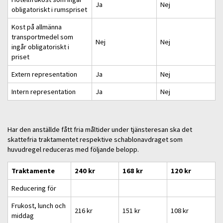
Ja
Nej
obligatoriskt i rumspriset
Kost på allmänna
transportmedel som
Nej
Nej
ingår obligatoriskt i
priset
Extern representation
Ja
Nej
Intern representation
Ja
Nej
Har den anställde fått fria måltider under tjänsteresan ska det
skattefria traktamentet respektive schablonavdraget som
huvudregel reduceras med följande belopp.
Traktamente
240 kr
168 kr
120 kr
Reducering för
Frukost, lunch och
216 kr
151 kr
108 kr
middag