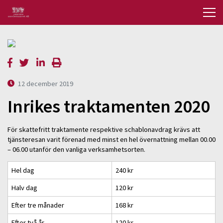
12 december 2019
Inrikes traktamenten 2020
För skattefritt traktamente respektive schablonavdrag krävs att
tjänsteresan varit förenad med minst en hel övernattning mellan 00.00
– 06.00 utanför den vanliga verksamhetsorten.
Hel dag
240 kr
Halv dag
120 kr
Efter tre månader
168 kr
Efter två år
120 kr