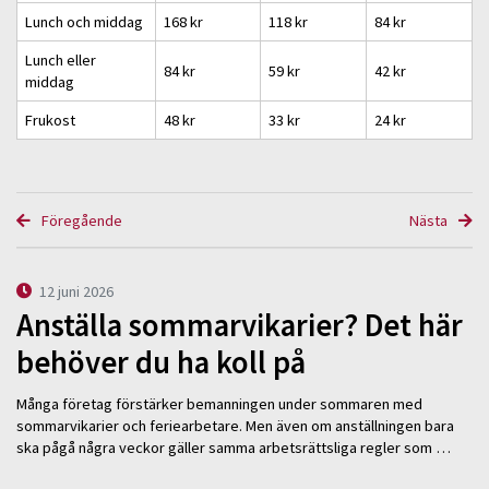
Lunch och middag
168 kr
118 kr
84 kr
Lunch eller
84 kr
59 kr
42 kr
middag
Frukost
48 kr
33 kr
24 kr
Föregående
Nästa
12 juni 2026
Anställa sommarvikarier? Det här
behöver du ha koll på
Många företag förstärker bemanningen under sommaren med
sommarvikarier och feriearbetare. Men även om anställningen bara
ska pågå några veckor gäller samma arbetsrättsliga regler som …