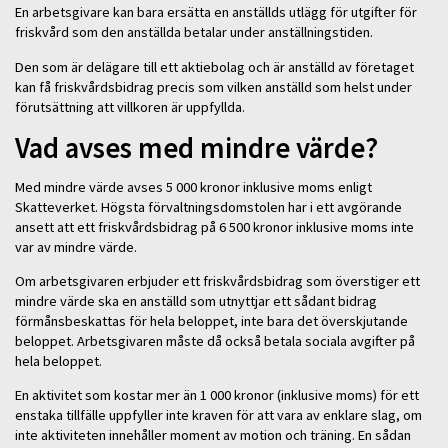
En arbetsgivare kan bara ersätta en anställds utlägg för utgifter för
friskvård som den anställda betalar under anställningstiden.
Den som är delägare till ett aktiebolag och är anställd av företaget
kan få friskvårdsbidrag precis som vilken anställd som helst under
förutsättning att villkoren är uppfyllda.
Vad avses med mindre värde?
Med mindre värde avses 5 000 kronor inklusive moms enligt
Skatteverket. Högsta förvaltningsdomstolen har i ett avgörande
ansett att ett friskvårdsbidrag på 6 500 kronor inklusive moms inte
var av mindre värde.
Om arbetsgivaren erbjuder ett friskvårdsbidrag som överstiger ett
mindre värde ska en anställd som utnyttjar ett sådant bidrag
förmånsbeskattas för hela beloppet, inte bara det överskjutande
beloppet. Arbetsgivaren måste då också betala sociala avgifter på
hela beloppet.
En aktivitet som kostar mer än 1 000 kronor (inklusive moms) för ett
enstaka tillfälle uppfyller inte kraven för att vara av enklare slag, om
inte aktiviteten innehåller moment av motion och träning. En sådan