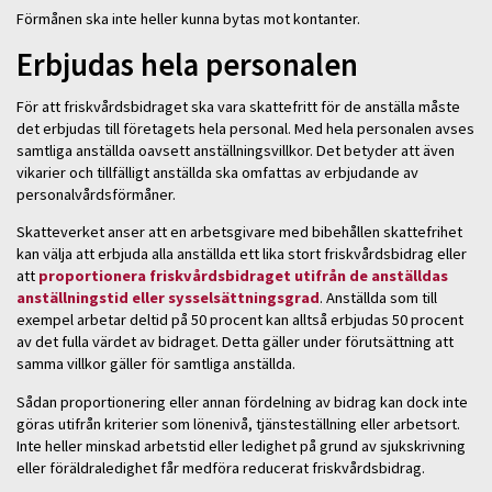
Förmånen ska inte heller kunna bytas mot kontanter.
Erbjudas hela personalen
För att friskvårdsbidraget ska vara skattefritt för de anställa måste
det erbjudas till företagets hela personal. Med hela personalen avses
samtliga anställda oavsett anställningsvillkor. Det betyder att även
vikarier och tillfälligt anställda ska omfattas av erbjudande av
personalvårdsförmåner.
Skatteverket anser att en arbetsgivare med bibehållen skattefrihet
kan välja att erbjuda alla anställda ett lika stort friskvårdsbidrag eller
att
proportionera friskvårdsbidraget utifrån de anställdas
anställningstid eller sysselsättningsgrad
. Anställda som till
exempel arbetar deltid på 50 procent kan alltså erbjudas 50 procent
av det fulla värdet av bidraget. Detta gäller under förutsättning att
samma villkor gäller för samtliga anställda.
Sådan proportionering eller annan fördelning av bidrag kan dock inte
göras utifrån kriterier som lönenivå, tjänsteställning eller arbetsort.
Inte heller minskad arbetstid eller ledighet på grund av sjukskrivning
eller föräldraledighet får medföra reducerat friskvårdsbidrag.