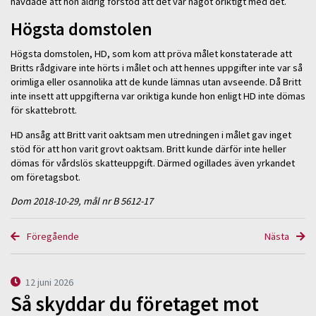
hävdade att hon aldrig förstod att det var något oriktigt med det.
Högsta domstolen
Högsta domstolen, HD, som kom att pröva målet konstaterade att
Britts rådgivare inte hörts i målet och att hennes uppgifter inte var så
orimliga eller osannolika att de kunde lämnas utan avseende. Då Britt
inte insett att uppgifterna var oriktiga kunde hon enligt HD inte dömas
för skattebrott.
HD ansåg att Britt varit oaktsam men utredningen i målet gav inget
stöd för att hon varit grovt oaktsam. Britt kunde därför inte heller
dömas för vårdslös skatteuppgift. Därmed ogillades även yrkandet
om företagsbot.
Dom 2018-10-29, mål nr B 5612-17
Föregående
Nästa
12 juni 2026
Så skyddar du företaget mot