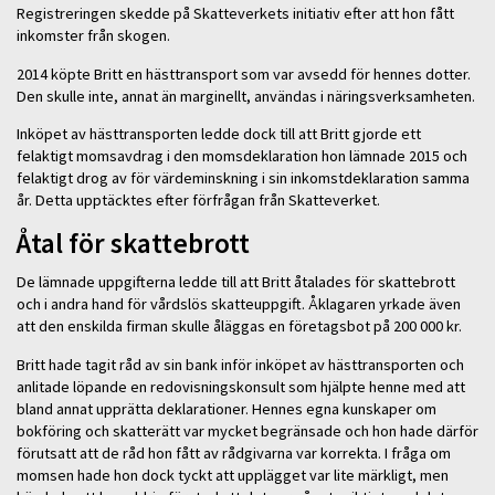
Registreringen skedde på Skatteverkets initiativ efter att hon fått
inkomster från skogen.
2014 köpte Britt en hästtransport som var avsedd för hennes dotter.
Den skulle inte, annat än marginellt, användas i näringsverksamheten.
Inköpet av hästtransporten ledde dock till att Britt gjorde ett
felaktigt momsavdrag i den momsdeklaration hon lämnade 2015 och
felaktigt drog av för värdeminskning i sin inkomstdeklaration samma
år. Detta upptäcktes efter förfrågan från Skatteverket.
Åtal för skattebrott
De lämnade uppgifterna ledde till att Britt åtalades för skattebrott
och i andra hand för vårdslös skatteuppgift. Åklagaren yrkade även
att den enskilda firman skulle åläggas en företagsbot på 200 000 kr.
Britt hade tagit råd av sin bank inför inköpet av hästtransporten och
anlitade löpande en redovisningskonsult som hjälpte henne med att
bland annat upprätta deklarationer. Hennes egna kunskaper om
bokföring och skatterätt var mycket begränsade och hon hade därför
förutsatt att de råd hon fått av rådgivarna var korrekta. I fråga om
momsen hade hon dock tyckt att upplägget var lite märkligt, men